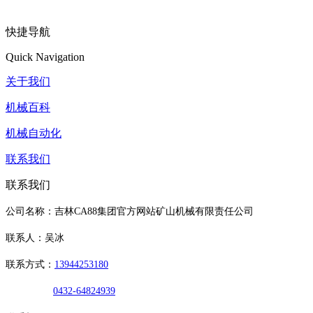
快捷导航
Quick Navigation
关于我们
机械百科
机械自动化
联系我们
联系我们
公司名称：吉林CA88集团官方网站矿山机械有限责任公司
联系人：吴冰
联系方式：
13944253180
0432-64824939