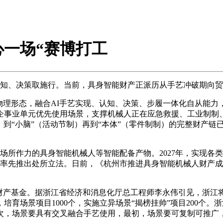
一场“赛博打工
知、决策取施行。当前，具身智能财产正派历从手艺冲破期向贸
理形态，融合AI手艺实现、认知、决策、步履一体化自从能力
事业单元优先使用场景，支撑机械人正在应急救援、工业制制、
模子）到“小脑”（活动节制）再到“本体”（零件制制）的完整财
作力的具身智能机械人等智能配备产物。2027年，实现各类
畴率先推出处所立法。日前，《杭州市推进具身智能机械人财产
财产基金。据浙江省经济和消息化厅总工程师李永伟引见，浙江
个，培育场景项目1000个，实施立异场景“揭榜挂帅”项目200
次，场景要具有交叉融合手艺使用，最初，场景要可复制可推广