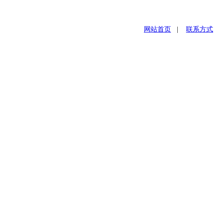
网站首页
|
联系方式