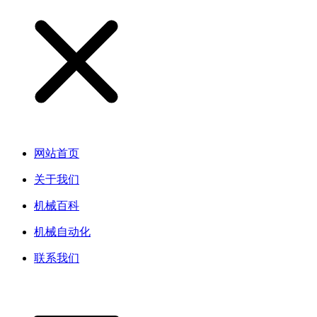
网站首页
关于我们
机械百科
机械自动化
联系我们