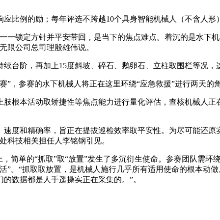
比例的励；每年评选不跨越10个具身智能机械人（不含人形
一锁定方针并平安带回，是当下的焦点难点。着沉的是水下机
技无限公司总司理殷雄伟说。
续台阶，再加上15度斜坡、碎石、鹅卵石、立柱取围栏等况，
”，参赛的水下机械人将正在这里环绕“应急救援”进行两天的
肢根本活动取矫捷性等焦点能力进行量化评估，查核机械人正在
度和精确率，旨正在提拔巡检效率取平安性。为尽可能还原实正
深处科技相关担任人李铭钢引见。
简单的“抓取”取“放置”发生了多沉衍生使命。参赛团队需环绕
活”。“抓取取放置，是机械人施行几乎所有适用使命的根本动做
们的数据都是人手遥操实正在采集的。”。