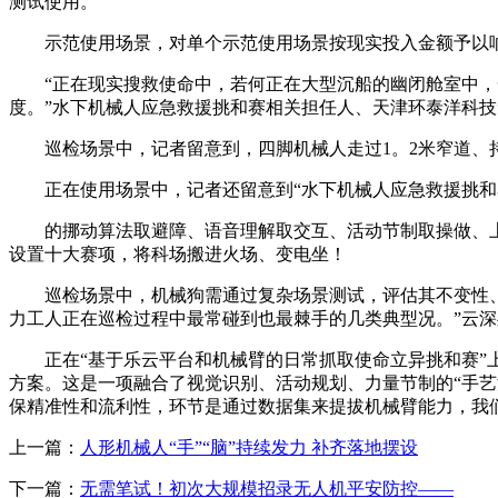
测试使用。
示范使用场景，对单个示范使用场景按现实投入金额予以响应
“正在现实搜救使命中，若何正在大型沉船的幽闭舱室中，一
度。”水下机械人应急救援挑和赛相关担任人、天津环泰洋科
巡检场景中，记者留意到，四脚机械人走过1。2米窄道、持
正在使用场景中，记者还留意到“水下机械人应急救援挑和赛
的挪动算法取避障、语音理解取交互、活动节制取操做、上
设置十大赛项，将科场搬进火场、变电坐！
巡检场景中，机械狗需通过复杂场景测试，评估其不变性、速
力工人正在巡检过程中最常碰到也最棘手的几类典型况。”云
正在“基于乐云平台和机械臂的日常抓取使命立异挑和赛”上，
方案。这是一项融合了视觉识别、活动规划、力量节制的“手艺
保精准性和流利性，环节是通过数据集来提拔机械臂能力，我
上一篇：
人形机械人“手”“脑”持续发力 补齐落地摆设
下一篇：
无需笔试！初次大规模招录无人机平安防控——