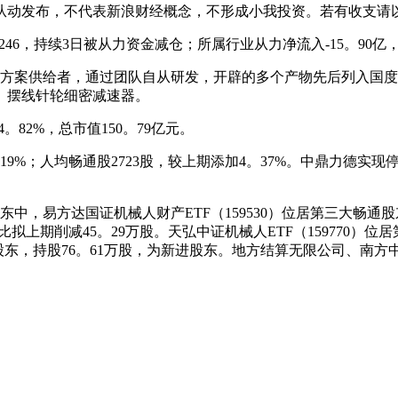
动发布，不代表新浪财经概念，不形成小我投资。若有收支请以
7/246，持续3日被从力资金减仓；所属行业从力净流入-15。9
方案供给者，通过团队自从研发，开辟的多个产物先后列入国度
、摆线针轮细密减速器。
82%，总市值150。79亿元。
%；人均畅通股2723股，较上期添加4。37%。中鼎力德实现停业
中，易方达国证机械人财产ETF（159530）位居第三大畅通股东
，比拟上期削减45。29万股。天弘中证机械人ETF（159770）位
股东，持股76。61万股，为新进股东。地方结算无限公司、南方中证1