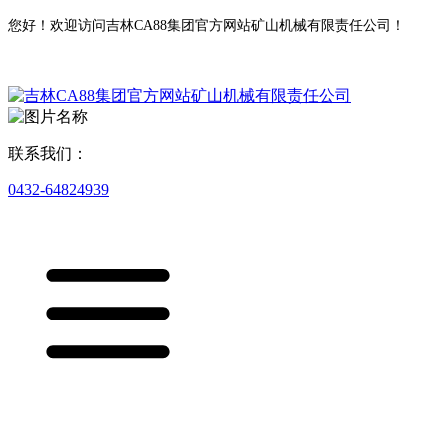
您好！欢迎访问吉林CA88集团官方网站矿山机械有限责任公司！
联系我们：
0432-64824939