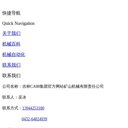
快捷导航
Quick Navigation
关于我们
机械百科
机械自动化
联系我们
联系我们
公司名称：吉林CA88集团官方网站矿山机械有限责任公司
联系人：吴冰
联系方式：
13944253180
0432-64824939