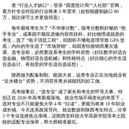
查 “行业人才缺口”：登录 “国度统计局”“人社部” 官网，
看方针专业对应的行业将来 5 年需求（如智能建制缺口 80
万，就比保守土木更值得选）。
每年都有考生为了 “不华侈分数”，报考分数刚好够的 “抢
手专业”，成果因不顺应进修内容而挂科。好比物理成就差的
考生，选了 “电子消息工程”，却因听不懂电道理导致 GPA 垫
底；内向的学生选了 “市场营销”，却因害怕推销而屡次逃
课。选专业前，必然要连系考生的学科劣势（好比数学好适合
选金融、物理好适合选机械）和性格特点（好比细心的学生适
合选会计、有创意的学生适合选设想）。
陕西做为配备制制、能源大省，这类专业正在当地就业有
“近水楼台” 劣势，不消背井离乡就能找到好工做。
高考竣事后，“选专业” 成了家长和考生的甲等大事。特
别正在 2026 年高考新规落地、就业市场不竭变化的布景下，
选对专业不只能避免大学 4 年 “白读”，更能为将来 10 年职业
成长铺。今天连系政策导向、就业数据和陕西考生特点，分享
3 个专业选择焦点准绳，还附西安科技大学高新学院等本土院
校的适配专业保举，帮大师精准避坑。