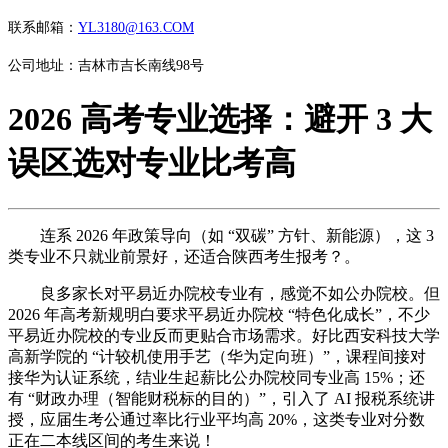
联系邮箱：
YL3180@163.COM
公司地址：吉林市吉长南线98号
2026 高考专业选择：避开 3 大
误区选对专业比考高
连系 2026 年政策导向（如 “双碳” 方针、新能源），这 3
类专业不只就业前景好，还适合陕西考生报考？。
良多家长对平易近办院校专业有，感觉不如公办院校。但
2026 年高考新规明白要求平易近办院校 “特色化成长”，不少
平易近办院校的专业反而更贴合市场需求。好比西安科技大学
高新学院的 “计较机使用手艺（华为定向班）”，课程间接对
接华为认证系统，结业生起薪比公办院校同专业高 15%；还
有 “财政办理（智能财税标的目的）”，引入了 AI 报税系统讲
授，应届生考公通过率比行业平均高 20%，这类专业对分数
正在二本线区间的考生来说！