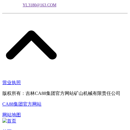
电子邮箱：
YL3180@163.COM
营业执照
版权所有：吉林CA88集团官方网站矿山机械有限责任公司
CA88集团官方网站
网站地图