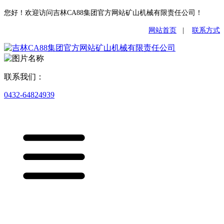
您好！欢迎访问吉林CA88集团官方网站矿山机械有限责任公司！
网站首页
|
联系方式
联系我们：
0432-64824939