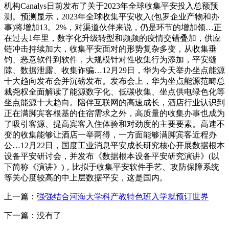
机构Canalys日前发布了关于2023年全球收集平安投入总额预
测。预测显示，2023年全球收集平安收入(包罗企业产物和办
事)将增加13。2%，对渠道伙伴来说，仍是环节的增加领…正
在过去1年里，数字化升级转型和频频的疫情交错叠加，供应
链冲击持续加大，收集平安面对的形势复杂多变，从收集垂
钓、恶意软件到软件，大规模针对性收集行为添加，平安缝
隙、数据泄露、收集诈骗…12月29日，华为今天举办坐点能源
十大趋向发布会并沉磅发布。发布会上，华为坐点能源范畴总
裁尧权全面解读了能源数字化、低碳收集、坐点供电绿色化等
坐点能源十大趋向。陪伴互联网的高速成长，酒店行业认识到
正在满脚宾客根基的住宿需求之外，高质量的收集办事也成为
了吸引客源、提高宾客入住体验和对劲度的主要要素。高速不
变的收集能够让酒店一举两得，一方面能够满脚宾客近程办
公…12月22日，国度工业消息平安成长研究核心开展数据根本
设备平安研讨会，并发布《数据根本设备平安研究演讲》(以
下简称《演讲》)，比拟于收集平安软件手艺、攻防保障系统
等关心度较高的中上层数据平安，这是国内。
上一篇：
强强结合河海大学科产教特色班入学就预订世界
下一篇：没有了