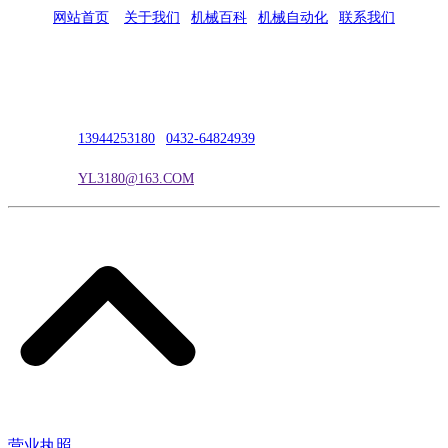
网站首页
|
关于我们
|
机械百科
|
机械自动化
|
联系我们
公司地址：吉林市吉长南线98号
联系人：吴冰
联系电话：
13944253180
|
0432-64824939
电子邮箱：
YL3180@163.COM
营业执照