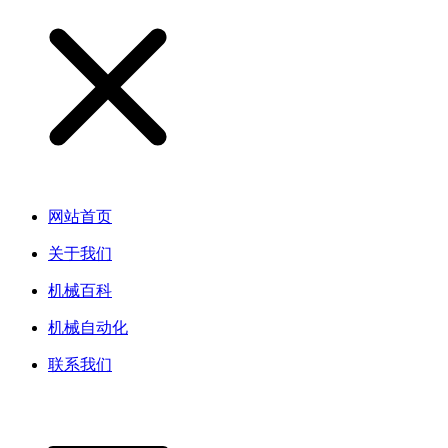
网站首页
关于我们
机械百科
机械自动化
联系我们