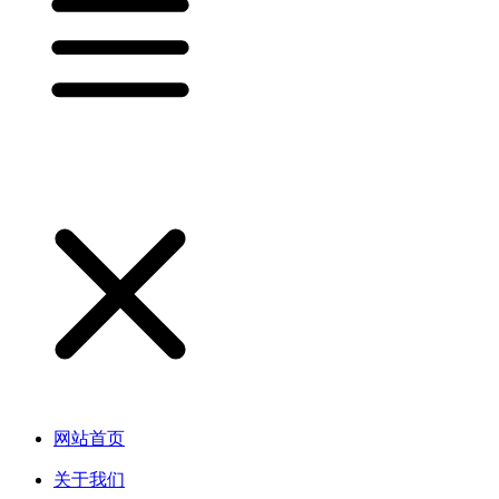
网站首页
关于我们