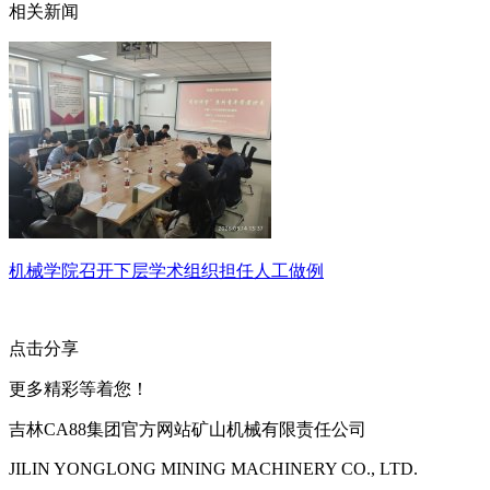
相关新闻
机械学院召开下层学术组织担任人工做例
点击分享
更多精彩等着您！
吉林CA88集团官方网站矿山机械有限责任公司
JILIN YONGLONG MINING MACHINERY CO., LTD.