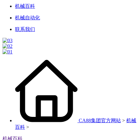
机械百科
机械自动化
联系我们
CA88集团官方网站
>
机械
百科
>
机械百科