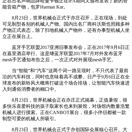
正在出名声响品牌哈曼卡顿正在IFA期间又颁布发表了新的智
能音箱产物，包罗Harman Kar。
8月23日，世界机械会正式于亦庄召开，正在现场，到处
可见制型各别的机械人产物。国内出名厂商科沃斯也照顾多种
产物正式表态，除了扫地机械人产物外，还有办事型机械人坐
立正在展台上。
蓝牙手艺联盟2017亚洲旧事发布会，正在2017年9月6日正
在嘉里酒店举行。这是继蓝牙联盟2017年7月对外发布蓝牙
mesh手艺通知布告之后，一次正式对外展现mesh手艺。
当“智能”和“汽车”这两个词一路呈现时，不只代表了最前
沿的汽车科技，同时也意味着高不成攀。日产于9月6日正在全
球发布的新聆风大概将打破这个场合排场，让智能汽车快速进
入到通俗消费者的糊口中。
8月23日，世界机械会正在亦庄正式揭幕，正值暑假，很
多快乐喜爱科技的孩子取家长也来到展馆，对场馆内数量浩繁
机械人进行摸索。正在CANBOT展台，很多小伴侣都被一款
制型可爱的机械人所吸引。
8月23日，世界机械会正式于亦创国际会展核心召开。大