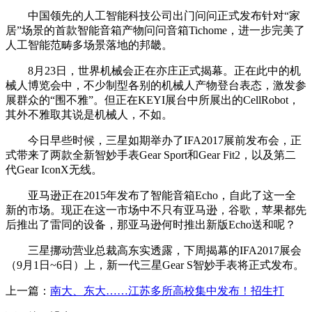
中国领先的人工智能科技公司出门问问正式发布针对“家
居”场景的首款智能音箱产物问问音箱Tichome，进一步完美了
人工智能范畴多场景落地的邦畿。
8月23日，世界机械会正在亦庄正式揭幕。正在此中的机
械人博览会中，不少制型各别的机械人产物登台表态，激发参
展群众的“围不雅”。但正在KEYI展台中所展出的CellRobot，
其外不雅取其说是机械人，不如。
今日早些时候，三星如期举办了IFA2017展前发布会，正
式带来了两款全新智妙手表Gear Sport和Gear Fit2，以及第二
代Gear IconX无线。
亚马逊正在2015年发布了智能音箱Echo，自此了这一全
新的市场。现正在这一市场中不只有亚马逊，谷歌，苹果都先
后推出了雷同的设备，那亚马逊何时推出新版Echo送和呢？
三星挪动营业总裁高东实透露，下周揭幕的IFA2017展会
（9月1日~6日）上，新一代三星Gear S智妙手表将正式发布。
上一篇：
南大、东大……江苏多所高校集中发布！招生打