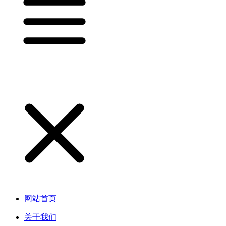
网站首页
关于我们