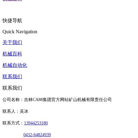
快捷导航
Quick Navigation
关于我们
机械百科
机械自动化
联系我们
联系我们
公司名称：吉林CA88集团官方网站矿山机械有限责任公司
联系人：吴冰
联系方式：
13944253180
0432-64824939