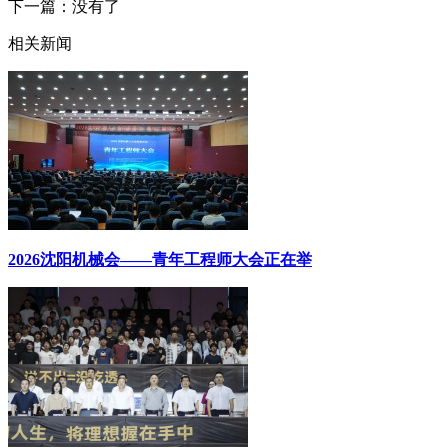
下一篇：没有了
相关新闻
2026沈阳机械会——青年工程师大会正在举