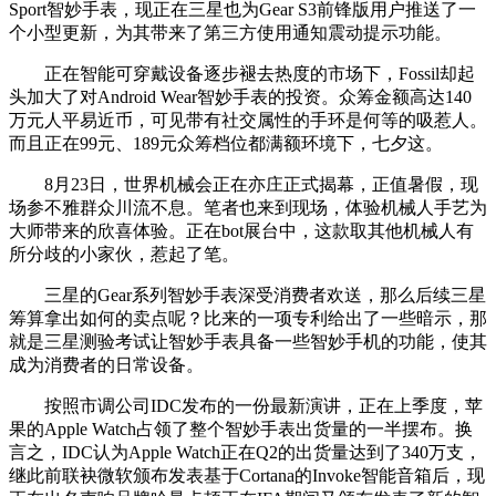
Sport智妙手表，现正在三星也为Gear S3前锋版用户推送了一
个小型更新，为其带来了第三方使用通知震动提示功能。
正在智能可穿戴设备逐步褪去热度的市场下，Fossil却起
头加大了对Android Wear智妙手表的投资。众筹金额高达140
万元人平易近币，可见带有社交属性的手环是何等的吸惹人。
而且正在99元、189元众筹档位都满额环境下，七夕这。
8月23日，世界机械会正在亦庄正式揭幕，正值暑假，现
场参不雅群众川流不息。笔者也来到现场，体验机械人手艺为
大师带来的欣喜体验。正在bot展台中，这款取其他机械人有
所分歧的小家伙，惹起了笔。
三星的Gear系列智妙手表深受消费者欢送，那么后续三星
筹算拿出如何的卖点呢？比来的一项专利给出了一些暗示，那
就是三星测验考试让智妙手表具备一些智妙手机的功能，使其
成为消费者的日常设备。
按照市调公司IDC发布的一份最新演讲，正在上季度，苹
果的Apple Watch占领了整个智妙手表出货量的一半摆布。换
言之，IDC认为Apple Watch正在Q2的出货量达到了340万支，
继此前联袂微软颁布发表基于Cortana的Invoke智能音箱后，现