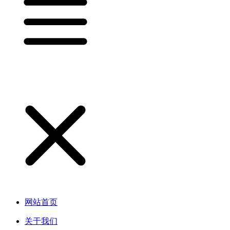
网站首页
关于我们