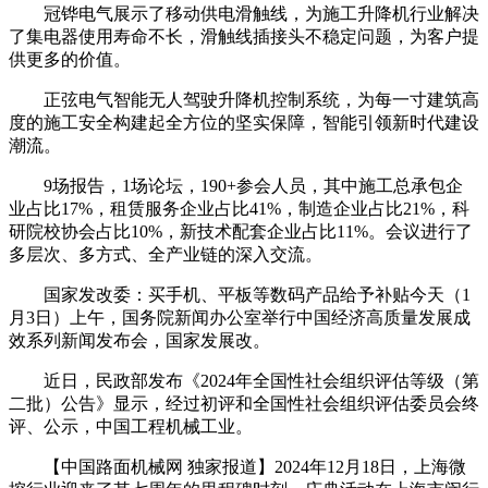
冠铧电气展示了移动供电滑触线，为施工升降机行业解决
了集电器使用寿命不长，滑触线插接头不稳定问题，为客户提
供更多的价值。
正弦电气智能无人驾驶升降机控制系统，为每一寸建筑高
度的施工安全构建起全方位的坚实保障，智能引领新时代建设
潮流。
9场报告，1场论坛，190+参会人员，其中施工总承包企
业占比17%，租赁服务企业占比41%，制造企业占比21%，科
研院校协会占比10%，新技术配套企业占比11%。会议进行了
多层次、多方式、全产业链的深入交流。
国家发改委：买手机、平板等数码产品给予补贴今天（1
月3日）上午，国务院新闻办公室举行中国经济高质量发展成
效系列新闻发布会，国家发展改。
近日，民政部发布《2024年全国性社会组织评估等级（第
二批）公告》显示，经过初评和全国性社会组织评估委员会终
评、公示，中国工程机械工业。
【中国路面机械网 独家报道】2024年12月18日，上海微