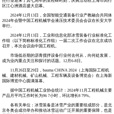
挖行业迎来了其七周年的里程碑时刻，庆典活动在上海市闵行
区江心洲酒店盛大启幕。
2024年12月13日，全国智能交通装备行业产教融合共同体
2024年会暨中国工程机械学会液压技术委员会会议在长安大学
举行。
2024年12月13日，工业和信息化部冰雪装备行业标准化工
作组（以下简称标准化工作组）一届二次工作会议在北京成功
召开，本次会议由中国工程机。
市场低谷期的沥青搅拌设备行业何去何从，向何处发展，
成为业内重点关注和探讨的话题。12月6-8日。
11月26日至29日，bauma CHINA 2024（上海国际工程机
械、建材机械、矿山机械、工程车辆及设备博览会）在上海新
国际博览中心圆满落幕。
据中国工程机械工业协会统计：2024年11月工程机械主要
产品月平均工作时长为96 7小时，环比增长8 79%。
各有关单位：冰雪装备是冰雪产业的重要组成部分，是北
京冬奥会成功举办和推动冰雪运动广泛开展的重要保障，也是