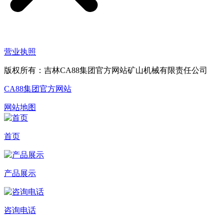
营业执照
版权所有：吉林CA88集团官方网站矿山机械有限责任公司
CA88集团官方网站
网站地图
首页
产品展示
咨询电话