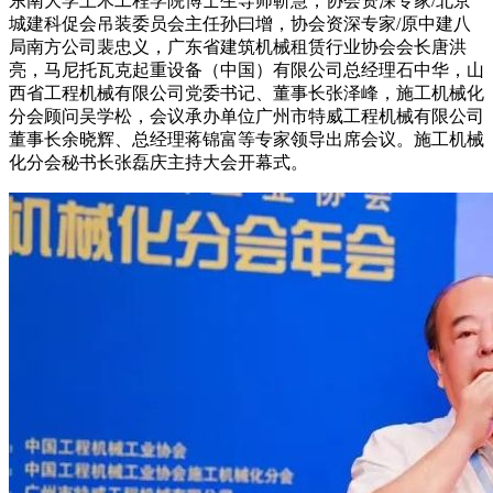
东南大学土木工程学院博士生导师靳慧，协会资深专家/北京
城建科促会吊装委员会主任孙曰增，协会资深专家/原中建八
局南方公司裴忠义，广东省建筑机械租赁行业协会会长唐洪
亮，马尼托瓦克起重设备（中国）有限公司总经理石中华，山
西省工程机械有限公司党委书记、董事长张泽峰，施工机械化
分会顾问吴学松，会议承办单位广州市特威工程机械有限公司
董事长余晓辉、总经理蒋锦富等专家领导出席会议。施工机械
化分会秘书长张磊庆主持大会开幕式。