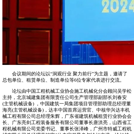
会议期间的论坛以“洞观行业 聚力前行”为主题，邀请了
总包单位、租赁单位、制造单位等6位专家代表进行交流。
论坛由中国工程机械工业协会施工机械化分会顾问吴学松
主持，北京城建集团有限责任公司生产管理部副部长刘春安
(主管机械设备) ，中国建筑一局集团项目管理部助理总经理董
海亮(主管机械设备)，达丰中国首席运营官、中核华兴达丰机
械工程有限公司总经理朱辉，广东省建筑机械租赁行业协会会
长、广东亮剑工程装备服务有限公司董事长唐洪亮，山西省工
程机械有限公司党委书记、董事长张泽峰，广州市特威工程机