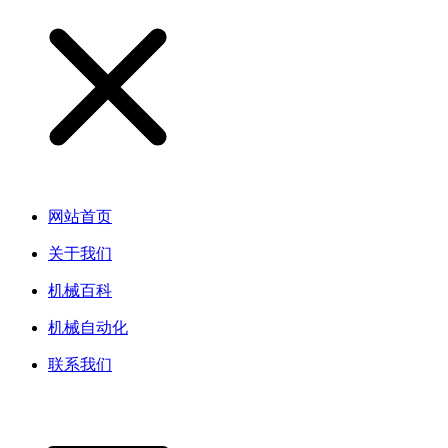
网站首页
关于我们
机械百科
机械自动化
联系我们