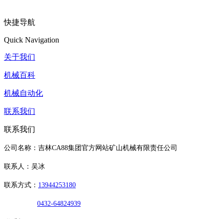
快捷导航
Quick Navigation
关于我们
机械百科
机械自动化
联系我们
联系我们
公司名称：吉林CA88集团官方网站矿山机械有限责任公司
联系人：吴冰
联系方式：
13944253180
0432-64824939