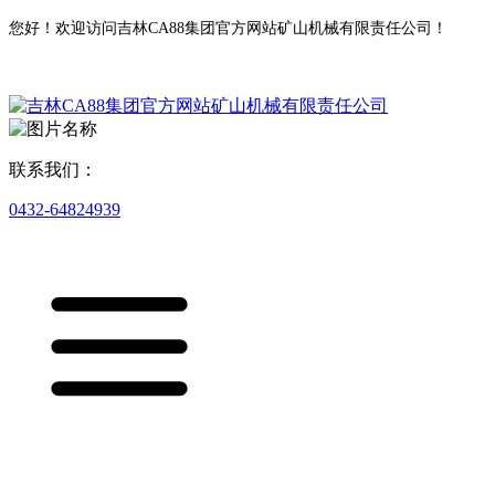
您好！欢迎访问吉林CA88集团官方网站矿山机械有限责任公司！
联系我们：
0432-64824939