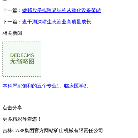
上一篇：
键邦股份拟跨界结构从动化设备范畴
下一篇：
查干湖深耕生态渔业高质量成长
相关新闻
本科严沉饱和的五个专业1、临床医学2、
点击分享
更多精彩等着您！
吉林CA88集团官方网站矿山机械有限责任公司