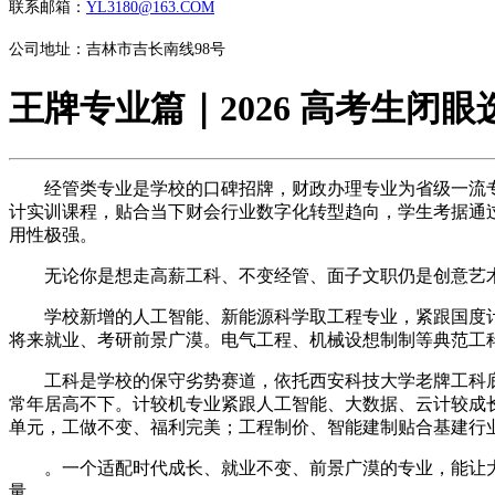
联系邮箱：
YL3180@163.COM
公司地址：吉林市吉长南线98号
王牌专业篇｜2026 高考生闭
经管类专业是学校的口碑招牌，财政办理专业为省级一流专
计实训课程，贴合当下财会行业数字化转型趋向，学生考据通
用性极强。
无论你是想走高薪工科、不变经管、面子文职仍是创意艺术
学校新增的人工智能、新能源科学取工程专业，紧跟国度计谋
将来就业、考研前景广漠。电气工程、机械设想制制等典范工
工科是学校的保守劣势赛道，依托西安科技大学老牌工科底
常年居高不下。计较机专业紧跟人工智能、大数据、云计较成
单元，工做不变、福利完美；工程制价、智能建制贴合基建行
。一个适配时代成长、就业不变、前景广漠的专业，能让大
量。