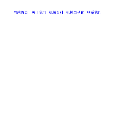
网站首页
|
关于我们
|
机械百科
|
机械自动化
|
联系我们