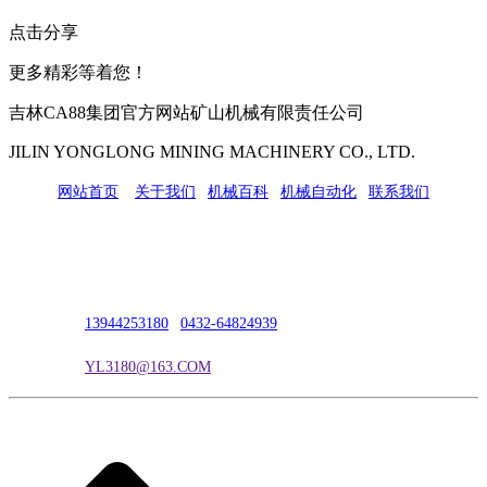
点击分享
更多精彩等着您！
吉林CA88集团官方网站矿山机械有限责任公司
JILIN YONGLONG MINING MACHINERY CO., LTD.
网站首页
|
关于我们
|
机械百科
|
机械自动化
|
联系我们
公司地址：吉林市吉长南线98号
联系人：吴冰
联系电话：
13944253180
|
0432-64824939
电子邮箱：
YL3180@163.COM