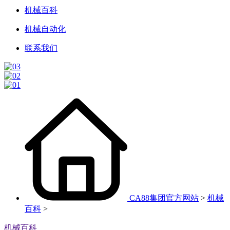
机械百科
机械自动化
联系我们
CA88集团官方网站
>
机械
百科
>
机械百科