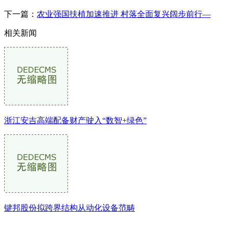
下一篇：
农业强国扶植加速推进 村落全面复兴阔步前行—
相关新闻
浙江安吉高端配备财产驶入“数智+绿色”
键邦股份拟跨界结构从动化设备范畴