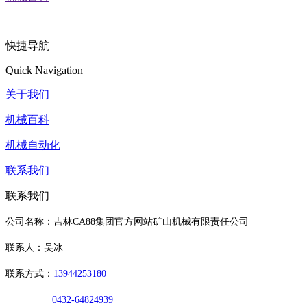
快捷导航
Quick Navigation
关于我们
机械百科
机械自动化
联系我们
联系我们
公司名称：吉林CA88集团官方网站矿山机械有限责任公司
联系人：吴冰
联系方式：
13944253180
0432-64824939