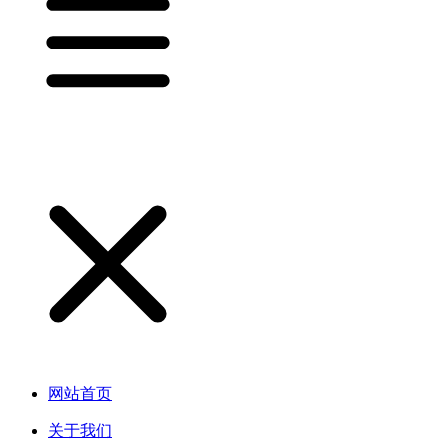
网站首页
关于我们