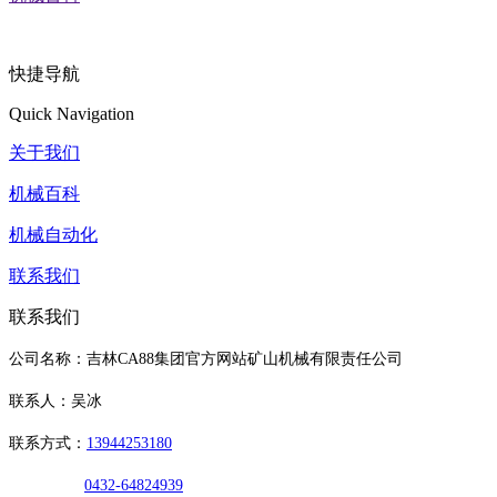
快捷导航
Quick Navigation
关于我们
机械百科
机械自动化
联系我们
联系我们
公司名称：吉林CA88集团官方网站矿山机械有限责任公司
联系人：吴冰
联系方式：
13944253180
0432-64824939