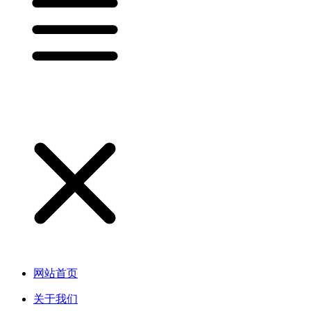
网站首页
关于我们