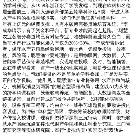
的学科积淀。从1958年浙江水产学院发端，到现在软科排名稳
居全国前三，再到入选教育部第五轮学科评估A类，宁波大学
水产学科的根柢脚够厚实。“我们仍是浙江省‘登峰学科’，一
年有上亿元的经费支撑，具有本硕博完整贯通培育系统。”李
成华暗示，有了资金和平台，新专业才能高起点起跑。“聪慧
农业各细分赛道均已有对应专业，唯独聪慧渔业持久空白，而
当前水产行业智能化渗入率仅为20%~30%。”李成华告诉记
者，保守水产养殖靠经验巡塘、看水色、凭感受投喂，效率
低、风险高，聪慧渔业要处理的，是用物联网、大数据、人工
智能等手艺保守养殖模式，实现精准投喂、及时、智能预警。
正在李成华看来，财产一线出的现实难题，就是专业课程设想
的焦点导向。“我们要做的不是简单的学科叠加，而是发生实
正的化学反映。”他引见，聪慧渔业专业将采用“水产养殖为核
心、机械取消息为两翼”的融合型课程布局，建立以AI为从线
的跨学科课程群，笼盖聪慧养殖、智能配备、大数据阐发等全
链条场景。目前已建成9门校企共建课程，如智能化病害防
控、设备养殖工程等，均由企业一线手艺难题反向驱动讲授内
容设想。为冲破“单科型”局限，学校鞭策校内教师跨学院、财
产传授入校讲课、现有师资转型深制三沉行动，同时，依托聪
慧水产省级沉点支撑现代财产学院和象山种业研究院、三门青
蟹研究院等实体研究院，奉行“虚拟仿实+实景实操”双轨讲