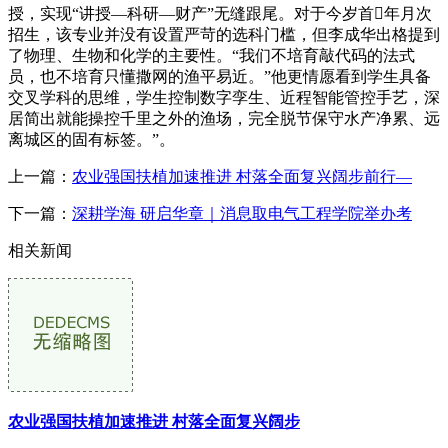
授，实现“讲授—科研—财产”无缝跟尾。对于今岁首年月次
招生，该专业并没有设置严苛的选科门槛，但李成华出格提到
了物理、生物和化学的主要性。“我们不培育敲代码的法式
员，也不培育只懂撒网的渔平易近。”他更情愿看到学生具备
交叉学科的思维，学生控制数字孪生、近程智能管控手艺，深
居简出就能操控千里之外的渔场，完全脱节保守水产净累、远
离城区的固有标签。”。
上一篇：
农业强国扶植加速推进 村落全面复兴阔步前行—
下一篇：
深耕学海 研启华章｜消息取电气工程学院举办考
相关新闻
农业强国扶植加速推进 村落全面复兴阔步