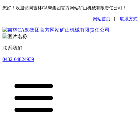
您好！欢迎访问吉林CA88集团官方网站矿山机械有限责任公司！
网站首页
|
联系方式
联系我们：
0432-64824939