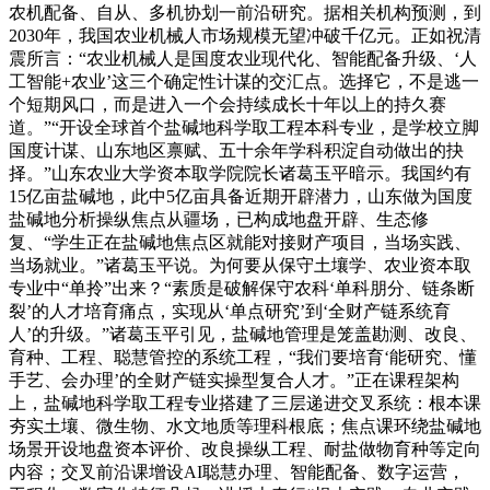
农机配备、自从、多机协划一前沿研究。据相关机构预测，到
2030年，我国农业机械人市场规模无望冲破千亿元。正如祝清
震所言：“农业机械人是国度农业现代化、智能配备升级、‘人
工智能+农业’这三个确定性计谋的交汇点。选择它，不是逃一
个短期风口，而是进入一个会持续成长十年以上的持久赛
道。”“开设全球首个盐碱地科学取工程本科专业，是学校立脚
国度计谋、山东地区禀赋、五十余年学科积淀自动做出的抉
择。”山东农业大学资本取学院院长诸葛玉平暗示。我国约有
15亿亩盐碱地，此中5亿亩具备近期开辟潜力，山东做为国度
盐碱地分析操纵焦点从疆场，已构成地盘开辟、生态修
复、“学生正在盐碱地焦点区就能对接财产项目，当场实践、
当场就业。”诸葛玉平说。为何要从保守土壤学、农业资本取
专业中“单拎”出来？“素质是破解保守农科‘单科朋分、链条断
裂’的人才培育痛点，实现从‘单点研究’到‘全财产链系统育
人’的升级。”诸葛玉平引见，盐碱地管理是笼盖勘测、改良、
育种、工程、聪慧管控的系统工程，“我们要培育‘能研究、懂
手艺、会办理’的全财产链实操型复合人才。”正在课程架构
上，盐碱地科学取工程专业搭建了三层递进交叉系统：根本课
夯实土壤、微生物、水文地质等理科根底；焦点课环绕盐碱地
场景开设地盘资本评价、改良操纵工程、耐盐做物育种等定向
内容；交叉前沿课增设AI聪慧办理、智能配备、数字运营，