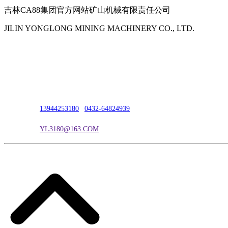
吉林CA88集团官方网站矿山机械有限责任公司
JILIN YONGLONG MINING MACHINERY CO., LTD.
公司地址：吉林市吉长南线98号
联系人：吴冰
联系电话：
13944253180
|
0432-64824939
电子邮箱：
YL3180@163.COM