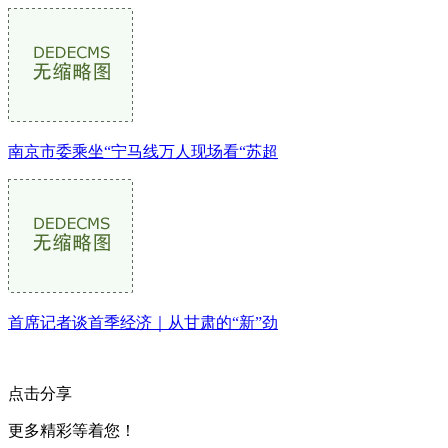
南京市委乘坐“宁马线万人现场看“苏超
首席记者谈首季经济｜从甘肃的“新”劲
点击分享
更多精彩等着您！