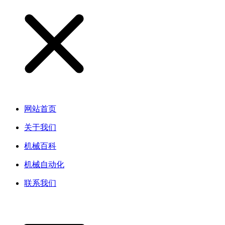
网站首页
关于我们
机械百科
机械自动化
联系我们