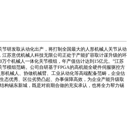
关节研发取从动化出产，将打制全国最大的人形机械人关节从动
，江苏意优机械人科技无限公司正处于产能扩容取计谋升级的环
0万个机械人一体化关节模组，年产值估计达到15亿元。”江苏
节模组范畴。公司自研基于FPGA的高机能全硬件伺服驱控方
于人形机械人、协做机械臂、工业从动化等高端配备范畴，企业估
产生态优秀、区位劣势凸起、办事保障高效，为企业产能升级取
续结构锡东新城，既是对前期合做的充实承认，也将全力帮力锡