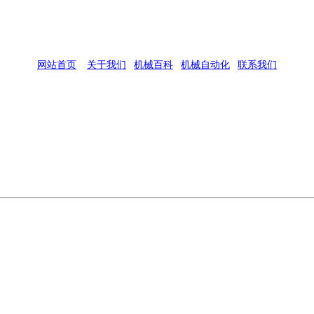
网站首页
|
关于我们
|
机械百科
|
机械自动化
|
联系我们