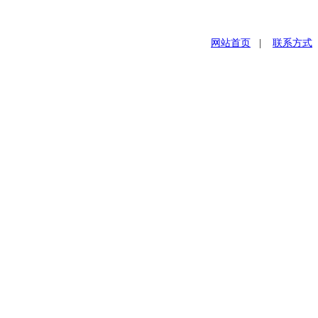
网站首页
|
联系方式