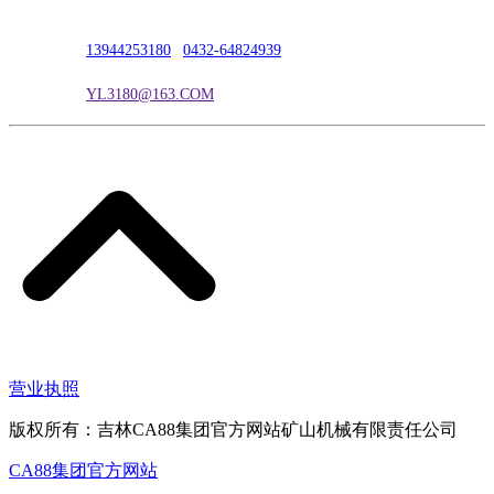
联系人：吴冰
联系电话：
13944253180
|
0432-64824939
电子邮箱：
YL3180@163.COM
营业执照
版权所有：吉林CA88集团官方网站矿山机械有限责任公司
CA88集团官方网站