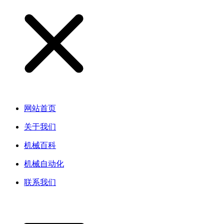
网站首页
关于我们
机械百科
机械自动化
联系我们