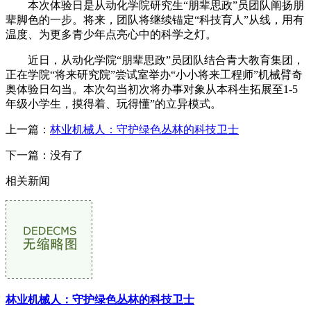
本次体验日是从动化学院研究生“朋辈思政”员团队阐扬朋
辈脚色的一步。将来，团队将继续锚定“科技育人”从线，用有
温度、为更多青少年点亮心中的科学之灯。
近日，从动化学院“朋辈思政”员团队结合青大教育集团，
正在学院“将来研究院”尝试室举办“小小将来工程师”机械臂奇
奥体验日勾当。本次勾当初次将办事对象从本科生拓展至1-5
年级小学生，摸得着、玩得懂”的立异模式。
上一篇：
林业机械人：守护绿色丛林的科技卫士
下一篇：没有了
相关新闻
林业机械人：守护绿色丛林的科技卫士