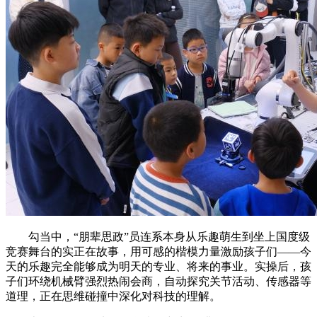
勾当中，“朋辈思政”员连系本身从乐趣萌生到坐上国度级
竞赛舞台的实正在故事，用可感的楷模力量激励孩子们——今
天的乐趣完全能够成为明天的专业、将来的事业。实操后，孩
子们环绕机械臂强烈热闹会商，自动探究关节活动、传感器等
道理，正在思维碰撞中深化对科技的理解。