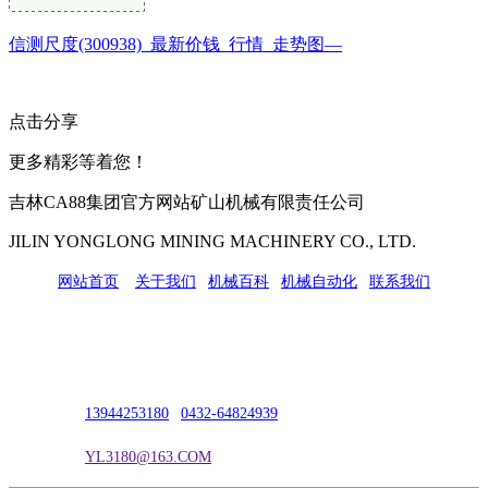
信测尺度(300938)_最新价钱_行情_走势图—
点击分享
更多精彩等着您！
吉林CA88集团官方网站矿山机械有限责任公司
JILIN YONGLONG MINING MACHINERY CO., LTD.
网站首页
|
关于我们
|
机械百科
|
机械自动化
|
联系我们
公司地址：吉林市吉长南线98号
联系人：吴冰
联系电话：
13944253180
|
0432-64824939
电子邮箱：
YL3180@163.COM