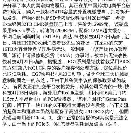
户分享了本人的离谱购物履历。其正在某中国跨境电商平台破
费20美元，购入一款标称4TB容量的外置机械硬盘，到货拆开
后发觉，产物内部只是SD卡搭配快科技4月28日动静，希捷
Exos银河32TB CMR硬盘现已上市，售价为12999元。 该硬盘
采用Mozaic手艺，转速为7200RPM，配备512MB超大缓存，
平均毛病间隔时间（MTBF）高达250快科技4月23日动静，近
日，科技HKEPC收到消费者蔡先生的赞扬，其采办的东芝
16TB大容量硬盘呈现毛病无法一般利用，向该产物代办署理
商广源行申请保修退换货（RMA）办事时，被奉告无法改换
快科技4月22日动静，据报道， EG7系列是铠侠首款采用BiCS
FLASH第八代QLC闪存的客户端存储处理方案，定位高性价
比取低功耗。 EG7快科技4月20日动静，做为全球三大机械硬
盘制制商之一的东芝，正由于其备受争议的保修政策成为核
心。 有网友正在社交平台发帖赞扬，称其公司采办的一块2快
科技4月16日动静，海外用户Reddit发觉，用不到16美元（约
115元人平易近币）的PCIe转接器， 该用户因打消Game Pass
订阅，留下了一块1TB的X不晓得大师有没有发觉，当下支流
的超薄本和逛戏本虽然都配备了高频次LPDDR5X内存，但固
态硬盘却用着PCIe 4。0。 这种正常的搭配体例其实是无法之
举，由于当下的PCIe 5。0固态硬盘功耗遍及偏高（达？。