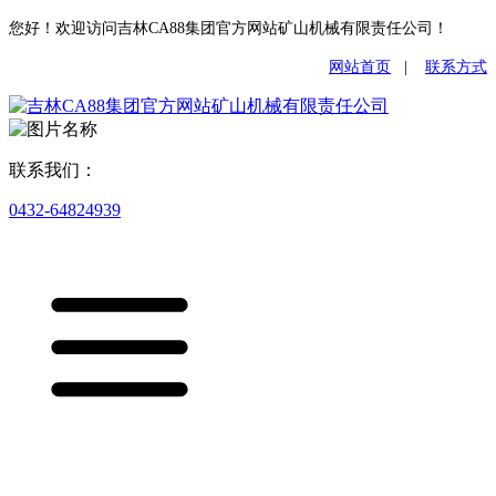
您好！欢迎访问吉林CA88集团官方网站矿山机械有限责任公司！
网站首页
|
联系方式
联系我们：
0432-64824939