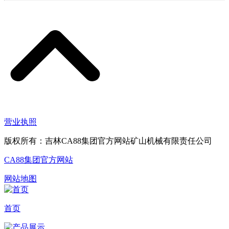
营业执照
版权所有：吉林CA88集团官方网站矿山机械有限责任公司
CA88集团官方网站
网站地图
首页