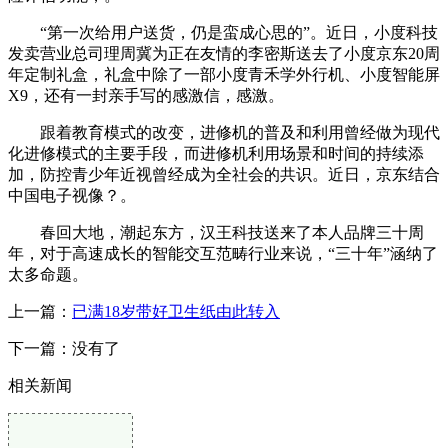
“第一次给用户送货，仍是蛮成心思的”。近日，小度科技
发卖营业总司理周冀为正在友情的李密斯送去了小度京东20周
年定制礼盒，礼盒中除了一部小度青禾学外行机、小度智能屏
X9，还有一封亲手写的感激信，感激。
跟着教育模式的改变，进修机的普及和利用曾经做为现代
化进修模式的主要手段，而进修机利用场景和时间的持续添
加，防控青少年近视曾经成为全社会的共识。近日，京东结合
中国电子视像？。
春回大地，潮起东方，汉王科技送来了本人品牌三十周
年，对于高速成长的智能交互范畴行业来说，“三十年”涵纳了
太多命题。
上一篇：
已满18岁带好卫生纸由此转入
下一篇：没有了
相关新闻