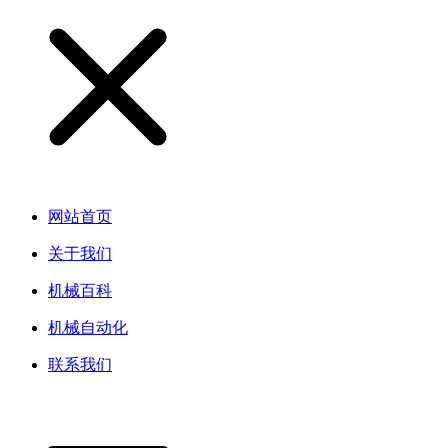
网站首页
关于我们
机械百科
机械自动化
联系我们