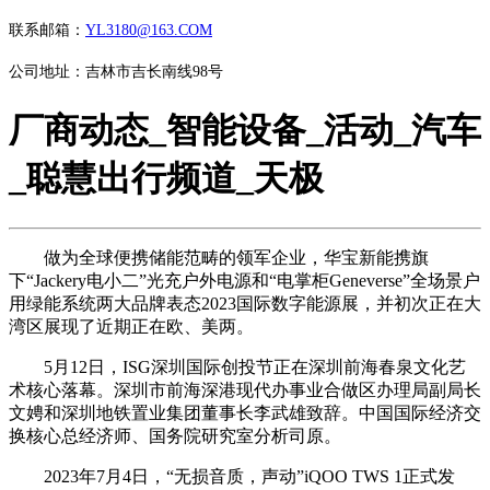
联系邮箱：
YL3180@163.COM
公司地址：吉林市吉长南线98号
厂商动态_智能设备_活动_汽车
_聪慧出行频道_天极
做为全球便携储能范畴的领军企业，华宝新能携旗
下“Jackery电小二”光充户外电源和“电掌柜Geneverse”全场景户
用绿能系统两大品牌表态2023国际数字能源展，并初次正在大
湾区展现了近期正在欧、美两。
5月12日，ISG深圳国际创投节正在深圳前海春泉文化艺
术核心落幕。深圳市前海深港现代办事业合做区办理局副局长
文娉和深圳地铁置业集团董事长李武雄致辞。中国国际经济交
换核心总经济师、国务院研究室分析司原。
2023年7月4日，“无损音质，声动”iQOO TWS 1正式发