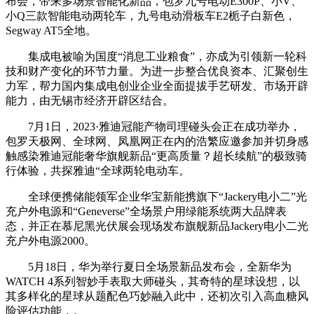
布会，带来多场景智能化新品，包罗九号电动E300P、小V、
小Q三款智能电动两轮车，九号电动滑板车E2栀子白新色，
Segway AT5全地。
集成电被喻为国度“消息工业粮食”，亦成为引领新一轮科
技和财产变化的环节力量。为进一步整合优良资本、汇聚创生
力军，帮力国内集成电创业企业全面提拔手艺研发、市场开辟
能力，由无锡市经济开辟区结合。
7月1日，2023·雅迪冠能产物司理碰头会正在成功举办，
包罗天极网、全球网、凤凰网正在内的浩繁应邀参加并切身感
触感染雅迪冠能奢华旗舰新品“更高质量？超长续航”的极致骑
行体验，共探雅迪“全球两轮电动车。
全球便携储能领军企业华宝新能携旗下“Jackery电小二”光
充户外电源和“Geneverse”全场景户用绿能系统两大品牌表
态，并正在慕尼黑光伏展会现场发布旗舰新品Jackery电小二光
充户外电源2000。
5月18日，华为举行夏日全场景新品发布会，全新华为
WATCH 4系列智妙手表取大师碰头，其奇特的星球设想，以
其多样化的星球从题配色巧妙融入此中，还初次引入高血糖风
险评估功能，。