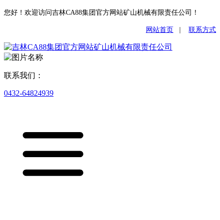
您好！欢迎访问吉林CA88集团官方网站矿山机械有限责任公司！
网站首页
|
联系方式
联系我们：
0432-64824939