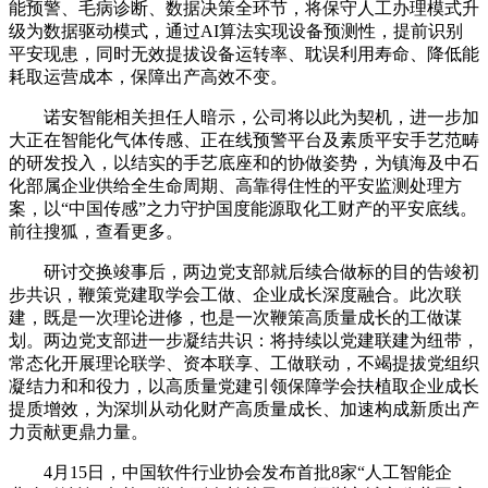
能预警、毛病诊断、数据决策全环节，将保守人工办理模式升
级为数据驱动模式，通过AI算法实现设备预测性，提前识别
平安现患，同时无效提拔设备运转率、耽误利用寿命、降低能
耗取运营成本，保障出产高效不变。
诺安智能相关担任人暗示，公司将以此为契机，进一步加
大正在智能化气体传感、正在线预警平台及素质平安手艺范畴
的研发投入，以结实的手艺底座和的协做姿势，为镇海及中石
化部属企业供给全生命周期、高靠得住性的平安监测处理方
案，以“中国传感”之力守护国度能源取化工财产的平安底线。
前往搜狐，查看更多。
研讨交换竣事后，两边党支部就后续合做标的目的告竣初
步共识，鞭策党建取学会工做、企业成长深度融合。此次联
建，既是一次理论进修，也是一次鞭策高质量成长的工做谋
划。两边党支部进一步凝结共识：将持续以党建联建为纽带，
常态化开展理论联学、资本联享、工做联动，不竭提拔党组织
凝结力和和役力，以高质量党建引领保障学会扶植取企业成长
提质增效，为深圳从动化财产高质量成长、加速构成新质出产
力贡献更鼎力量。
4月15日，中国软件行业协会发布首批8家“人工智能企