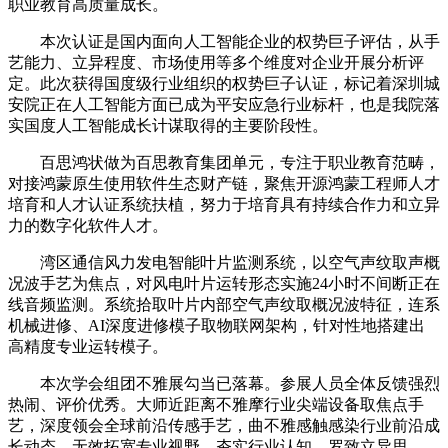
职业教育高质量成长。
本次认证是国内面向人工智能企业的权势巨子评估，从手
艺能力、立异程度、市场使用等多个维度对企业开展分析评
定。此次获得国度级行业组织的权势巨子认证，标记着深圳城
安院正在人工智能方面已成为平安应急行业标杆，也是我院落
实国度人工智能成长计谋取得的主要阶段性。
百思鸿状做为百思教育集团单元，专注于职业教育范畴，
对接鸿蒙原生使用软件生态财产链，聚焦开源鸿蒙工程师人才
培育和人才认证系统扶植，努力于培育具有持续合作力和立异
力的数字化软件人才。
湾区通信风力发电智能叶片监测系统，以空气声纹取声概
况波手艺为焦点，对风电叶片运转形态实施24小时不间断正在
线音频监测。系统拾取叶片内部空气声纹取概况波特征，连系
机械进修、AI深度进修模子取物联网架构，针对性地搭建出
高精度专业运转模子。
本次学会组团不雅展勾当已落幕。参展人员全体反馈强烈
热闹、评价优秀。大师近距离不雅摩行业尖端设备取焦点手
艺，深度领会全球前沿传感手艺，曲不雅感触感染行业前沿成
长动态，无效拓宽专业视野、夯实行业认知、罗致立异思。