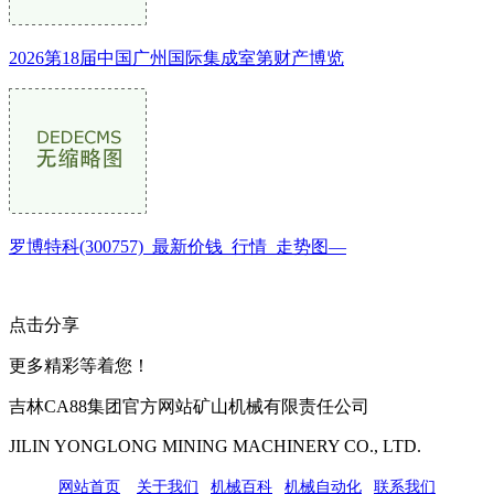
2026第18届中国广州国际集成室第财产博览
罗博特科(300757)_最新价钱_行情_走势图—
点击分享
更多精彩等着您！
吉林CA88集团官方网站矿山机械有限责任公司
JILIN YONGLONG MINING MACHINERY CO., LTD.
网站首页
|
关于我们
|
机械百科
|
机械自动化
|
联系我们