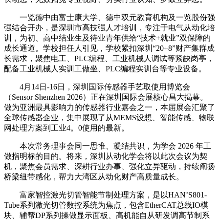
一览德中由富士康大学、德中双元教育机构及一览股份强
强结合开办，是深圳市高技强人才培训，专注于电气从动化培
训，为初、高中结业生及待业青年供给“技术+就业”双保障的
成长通道。学校担任人引见，学校紧扣深圳“20+8”财产集群成
长需求，聚焦电工、PLC编程、工业机械人调试等紧缺岗亭，
配备工业机械人实训工做坐、PLC编程实训台等专业设备。
4月14日-16日，深圳国际传感器手艺取使用博览会
（Sensor Shenzhen 2026）正在深圳国际会展核心昌大揭幕。
做为亚洲最具影响力的传感器行业嘉会之一，本届展会汇聚了
全球传感器企业，集中展现了从MEMS设想、智能传感、物联
网处理方案到工业4。0使用的最新。
本次常务理事会同一思惟、凝结共识，为学会 2026 年工
做指明标的目的。将来，深圳从动化学会将以此次会议为契
机，聚焦会员需求、深耕行业办事、强化立异驱动，持续阐扬
桥梁纽带感化，帮力大湾区从动化财产高质量成长。
富家智控激光切管智能节制处理方案，是以HAN’S801-
Tube系列激光切管数控系统为焦点，包含EtherCAT总线IO模
块、辅帮DP系列操做显示面板、高机能自从研发调高节制系