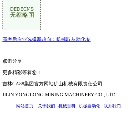
高考后专业选择新趋向：机械取从动化专
点击分享
更多精彩等着您！
吉林CA88集团官方网站矿山机械有限责任公司
JILIN YONGLONG MINING MACHINERY CO., LTD.
网站首页
|
关于我们
|
机械百科
|
机械自动化
|
联系我们
公司地址：吉林市吉长南线98号
联系人：吴冰