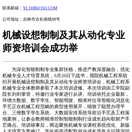
联系邮箱：
YL3180@163.COM
公司地址：吉林市吉长南线98号
机械设想制制及其从动化专业
师资培训会成功举
为深化智能制制专业集群扶植，推进产教深度融合，优化
机械专业人才培育系统，6月26日下战书，我院机械工程系组
织开展机械设想制制及其从动化专业师资培训会，机械工程系
机械专业全体教师参取了本次培训进修。本次培训由工学院副
院长刘剑掌管，特邀行业专家进行从讲。培训依托企业最新，
环绕大数据、数字孪生、智能驾驶、精准对位等智能化消息化
手艺正在机械工程范畴的典型使用展开，细致了聪慧办理平
台、三维数字孪生系统、大数据安排系统等前沿手艺及工程落
地案例，让参会教师精准控制智能制制行业成长趋向取财产手
艺痛点。培训竣事后，两边聚焦机械专业课程系统优化、新版
人才培育方案修订、学生岗亭适配取就业成长等焦点问题深切