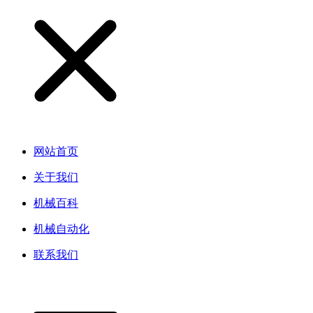
网站首页
关于我们
机械百科
机械自动化
联系我们