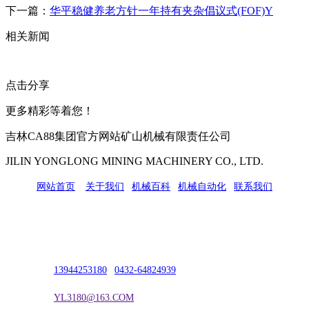
下一篇：
华平稳健养老方针一年持有夹杂倡议式(FOF)Y
相关新闻
点击分享
更多精彩等着您！
吉林CA88集团官方网站矿山机械有限责任公司
JILIN YONGLONG MINING MACHINERY CO., LTD.
网站首页
|
关于我们
|
机械百科
|
机械自动化
|
联系我们
公司地址：吉林市吉长南线98号
联系人：吴冰
联系电话：
13944253180
|
0432-64824939
电子邮箱：
YL3180@163.COM