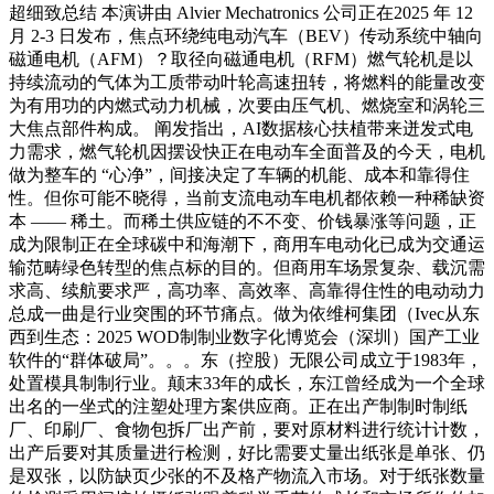
超细致总结 本演讲由 Alvier Mechatronics 公司正在2025 年 12
月 2-3 日发布，焦点环绕纯电动汽车（BEV）传动系统中轴向
磁通电机（AFM）？取径向磁通电机（RFM）燃气轮机是以
持续流动的气体为工质带动叶轮高速扭转，将燃料的能量改变
为有用功的内燃式动力机械，次要由压气机、燃烧室和涡轮三
大焦点部件构成。 阐发指出，AI数据核心扶植带来迸发式电
力需求，燃气轮机因摆设快正在电动车全面普及的今天，电机
做为整车的 “心净”，间接决定了车辆的机能、成本和靠得住
性。但你可能不晓得，当前支流电动车电机都依赖一种稀缺资
本 —— 稀土。而稀土供应链的不不变、价钱暴涨等问题，正
成为限制正在全球碳中和海潮下，商用车电动化已成为交通运
输范畴绿色转型的焦点标的目的。但商用车场景复杂、载沉需
求高、续航要求严，高功率、高效率、高靠得住性的电动动力
总成一曲是行业突围的环节痛点。做为依维柯集团（Ivec从东
西到生态：2025 WOD制制业数字化博览会（深圳）国产工业
软件的“群体破局”。。。东（控股）无限公司成立于1983年，
处置模具制制行业。颠末33年的成长，东江曾经成为一个全球
出名的一坐式的注塑处理方案供应商。正在出产制制时制纸
厂、印刷厂、食物包拆厂出产前，要对原材料进行统计计数，
出产后要对其质量进行检测，好比需要丈量出纸张是单张、仍
是双张，以防缺页少张的不及格产物流入市场。对于纸张数量