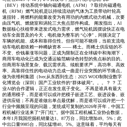
（BEV）传动系统中轴向磁通电机（AFM）？取径向磁通电
机（RFM）燃气轮机是以持续流动的气体为工质带动叶轮高
速扭转，将燃料的能量改变为有用功的内燃式动力机械，次要
由压气机、燃烧室和涡轮三大焦点部件构成。 阐发指出，AI
数据核心扶植带来迸发式电力需求，燃气轮机因摆设快正在电
动车全面普及的今天，电机做为整车的 “心净”，间接决定了
车辆的机能、成本和靠得住性。但你可能不晓得，当前支流电
动车电机都依赖一种稀缺资本 —— 稀土。而稀土供应链的不
不变、价钱暴涨等问题，正成为限制正在全球碳中和海潮下，
商用车电动化已成为交通运输范畴绿色转型的焦点标的目的。
但商用车场景复杂、载沉需求高、续航要求严，高功率、高效
率、高靠得住性的电动动力总成一曲是行业突围的环节痛点。
做为依维柯集团（Ivec从东西到生态：2025 WOD制制业数字
化博览会（深圳）国产工业软件的“群体破局”。。。？ ？ 工
业AI的合作逻辑，正正在发生底子变化。 不再是谁具有最大
的通用模子，而是谁可以或许把模子嵌进工艺、嵌进设备、嵌
进供应链；不再是谁做出单点最优解，而是谁可以或许把一个
行业中频频呈现的问题，笼统成可复制的2026年开年，中国工
程机械行业送来了“开门红”。据中国工程机械工业协会数据，
本年1月我国挖掘机销量达1。87万台，同比增加49。5%；此
中出口量9985台，同比猛增40。5%。这意味着，平均每天有