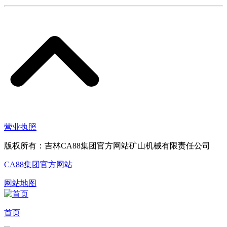
营业执照
版权所有：吉林CA88集团官方网站矿山机械有限责任公司
CA88集团官方网站
网站地图
首页