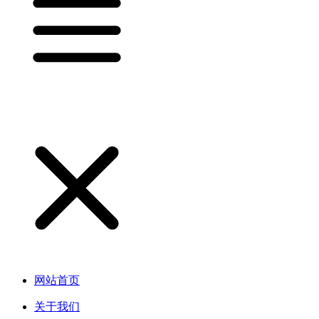
网站首页
关于我们