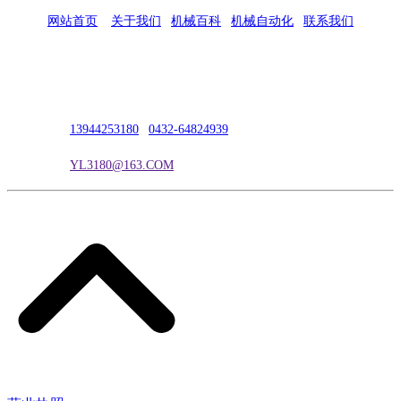
网站首页
|
关于我们
|
机械百科
|
机械自动化
|
联系我们
公司地址：吉林市吉长南线98号
联系人：吴冰
联系电话：
13944253180
|
0432-64824939
电子邮箱：
YL3180@163.COM