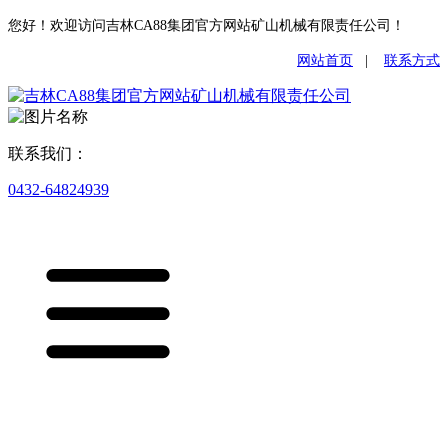
您好！欢迎访问吉林CA88集团官方网站矿山机械有限责任公司！
网站首页
|
联系方式
联系我们：
0432-64824939