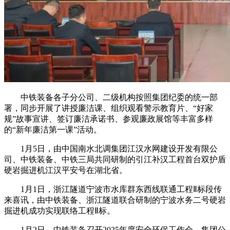
中铁装备各子分公司、二级机构按照集团纪委的统一部
署，同步开展了讲授廉洁课、组织观看警示教育片、“好家
规”故事宣讲、签订廉洁承诺书、参观廉政展馆等丰富多样
的“新年廉洁第一课”活动。
1月5日，由中国南水北调集团江汉水网建设开发有限公
司、中铁装备、中铁三局共同研制的引江补汉工程首台双护盾
硬岩掘进机江汉平安号在湖北省。
1月1日，浙江隧道宁波市水库群东西线联通工程Ⅱ标段传
来喜讯，由中铁装备、浙江隧道联合研制的宁波水务二号硬岩
掘进机成功实现联络工程Ⅱ标。
1月2日，中铁装备召开2025年度安全环保工作会，集团公