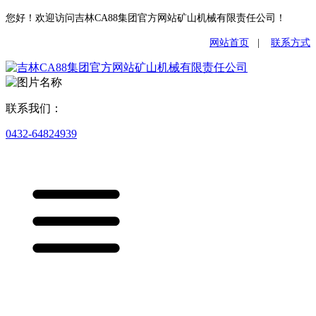
您好！欢迎访问吉林CA88集团官方网站矿山机械有限责任公司！
网站首页
|
联系方式
联系我们：
0432-64824939