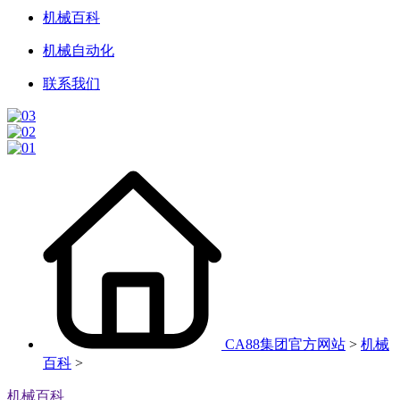
机械百科
机械自动化
联系我们
CA88集团官方网站
>
机械
百科
>
机械百科