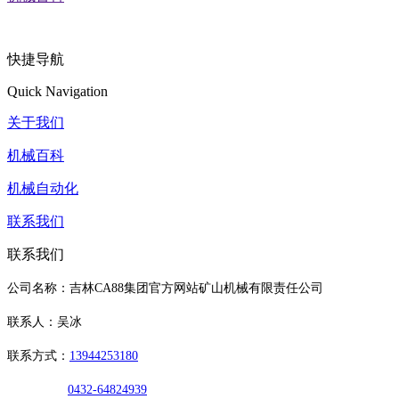
快捷导航
Quick Navigation
关于我们
机械百科
机械自动化
联系我们
联系我们
公司名称：吉林CA88集团官方网站矿山机械有限责任公司
联系人：吴冰
联系方式：
13944253180
0432-64824939