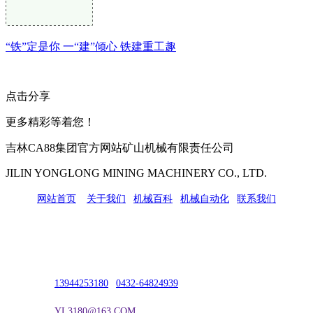
“铁”定是你 一“建”倾心 铁建重工趣
点击分享
更多精彩等着您！
吉林CA88集团官方网站矿山机械有限责任公司
JILIN YONGLONG MINING MACHINERY CO., LTD.
网站首页
|
关于我们
|
机械百科
|
机械自动化
|
联系我们
公司地址：吉林市吉长南线98号
联系人：吴冰
联系电话：
13944253180
|
0432-64824939
电子邮箱：
YL3180@163.COM