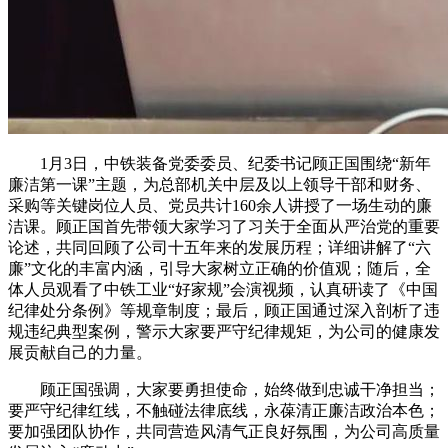
1月3日，中铁装备党委委员、纪委书记顾正国围绕“新年
廉洁第一课”主题，为总部机关中层及以上领导干部和财务、
采购等关键岗位人员、党员共计160余人讲授了一场生动的廉
洁课。顾正国首先带领大家学习了习关于全面从严治党的重要
论述，共同回顾了公司十五年来的发展历程；详细讲解了“六
廉”文化的丰富内涵，引导大家树立正确的价值观；随后，全
体人员观看了中铁工业“好家规”会演视频，认真研读了《中国
纪律处分条例》等规章制度；最后，顾正国通过深入剖析了违
规违纪典型案例，警示大家要严守纪律规矩，为公司的健康发
展贡献自己的力量。
顾正国强调，大家要勇担使命，始终做到忠诚干净担当；
要严守纪律红线，不触碰法律底线，永葆清正廉洁政治本色；
要加强团队协作，共同营造风清气正良好氛围，为公司高质量