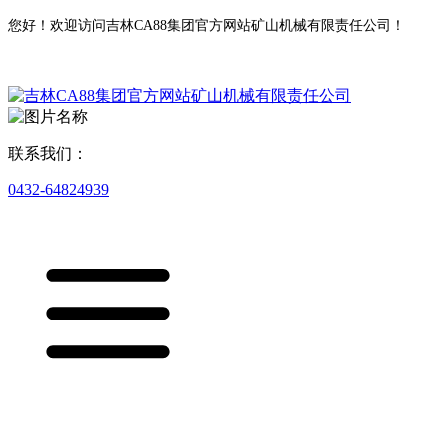
您好！欢迎访问吉林CA88集团官方网站矿山机械有限责任公司！
联系我们：
0432-64824939