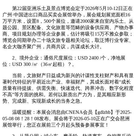
第22届亚洲乐土及景点博览会定于2026年5月10-12日正在
广州·中国进出口商品买卖会展馆举办，展会规划展览面积16
万平方米，设置8，500个展位，邀请2000家来自室内乐土、从
题公园、景区配备、文化旅逛等范畴的设备供应商、产物办事
商、项目规划办理等企业参展，估计将吸引15万不雅众参取；
博览会同期举办二十场文旅专题相关论坛，取泛博行业专家、
名企大咖齐聚广州，共商共议，共谋成长大计。
2、境外企业：通俗尺度展位：USD 2400 /个，净地展
位：USD 300 /㎡（36㎡起租）？。
当前，文旅财产日益成为新兴的计谋性支柱财产和具有显
著时代特征的平易近出产业、幸福财产，其成长面对着“成长
质量有待提拔、供需失衡、快速迭代、跨界冲击、数字化程度
不高”等方面的挑和。若何以新质出产力为，是其顺应新形
势、完成新、实现新成长的当务之急。
温暖提醒：本展会消息由CNENA会员【gdlzhb】于2025-
05-08 08！28！08发布。展会将于2026-05-10正在广交会琶洲
展馆举行，您正在展前三个月起头预备参展事宜！