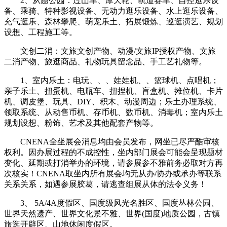
2、从题公园：过山车、摩天轮、轨道赛车、自控逛乐设
备、乘骑、特种影视设备、无动力逛乐设备、水上逛乐设备、
充气逛乐、森林攀爬、萌宠乐土、拓展锻炼、巡逛演艺、规划
设想、工程施工等。
文创二消：文旅文创产物、动漫/文旅IP授权产物、文旅
二消产物、旅逛商品、礼物玩具留念品、手工艺礼物等。
1、室内乐土：电玩、、、娃娃机、、篮球机、点唱机；
亲子乐土、扭蛋机、电瓶车、扭捏机、盲盒机、摊位机、卡片
机、调皮堡、玩具、DIY、积木、动漫周边；乐土办理系统、
领取系统、从动售币机、存币机、数币机、消毒机；室内乐土
规划设想、粉饰、艺术及其他配套产物等。
CNENA全坐展会消息均由会员发布，网坐已尽严酷审核
权利。因办展过程的不成控性，坐内部门展会可能会呈现题材
变化、延期或打消举办的环境，请参展参不雅前务必取对方再
次核实！CNENA取坐内所有展会均无从办/协办或承办等联系
关系关系，如遇参展胶葛，请逃查组展从体的法令义务！
3、 5A/4A度假区、国度级风光名胜区、国度丛林公园、
世界天然遗产、世界文化景不雅、世界(国度)地质公园，古镇
旅逛开辟区、山地休闲度假区。