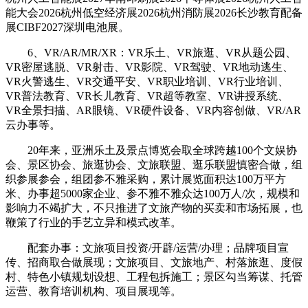
能大会2026杭州低空经济展2026杭州消防展2026长沙教育配备
展CIBF2027深圳电池展。
6、VR/AR/MR/XR：VR乐土、VR旅逛、VR从题公园、
VR密屋逃脱、VR射击、VR影院、VR驾驶、VR地动逃生、
VR火警逃生、VR交通平安、VR职业培训、VR行业培训、
VR普法教育、VR长儿教育、VR超等教室、VR讲授系统、
VR全景扫描、AR眼镜、VR硬件设备、VR内容创做、VR/AR
云办事等。
20年来，亚洲乐土及景点博览会取全球跨越100个文娱协
会、景区协会、旅逛协会、文旅联盟、逛乐联盟慎密合做，组
织参展参会，组团参不雅采购，累计展览面积达100万平方
米、办事超5000家企业、参不雅不雅众达100万人/次，规模和
影响力不竭扩大，不只推进了文旅产物的买卖和市场拓展，也
鞭策了行业的手艺立异和模式改革。
配套办事：文旅项目投资/开辟/运营/办理；品牌项目宣
传、招商取合做展现；文旅项目、文旅地产、村落旅逛、度假
村、特色小镇规划设想、工程包拆施工；景区勾当筹谋、托管
运营、教育培训机构、项目展现等。