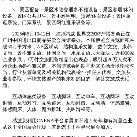
3、景区配备：景区水陆交通参不雅设备；景区客居/休闲
设备、景区公共卫生、景不雅照明、贸易/体育设备；景区旅
逛系统、门票系统；景区网红逛乐设备等。
2025年5月10-12日，2025鸿威·世界文旅财产博览会正在
广州中国进出口商品买卖会展馆举办。本届博览会展览面积冲
破30万平方米，AB区联动，结构逛乐文旅、数字文旅、康养
文旅、景不雅文旅、休闲文旅、水系文旅六大版块，近4000家
企业参展，3万件文旅配备精品出色表态，吸引超20万人次不
雅众出场参不雅采购。本届博览会同期举办30多场漫谈论坛勾
当，行业从管单元及相关机构代表/企业担任人代表、文旅从
业者参取，环绕文旅财产的将来标的目的，解答文旅成长话
题。
互动体感类设备：互动脚球、互动单车、互动网球、互动
射箭、互动对打、互动蹦床、互动射击、互动墙、体感攀岩、
体感蹦床、人体、魔力推球、尖叫滑梯等。
感激您利用CNENA平台参展参不雅！每年都有海量企业
从这里全国展会现场！若是您正正在寻求展会加入。