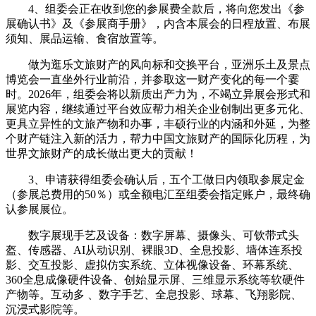
4、组委会正在收到您的参展费全款后，将向您发出《参
展确认书》及《参展商手册》，内含本展会的日程放置、布展
须知、展品运输、食宿放置等。
做为逛乐文旅财产的风向标和交换平台，亚洲乐土及景点
博览会一直坐外行业前沿，并参取这一财产变化的每一个霎
时。2026年，组委会将以新质出产力为，不竭立异展会形式和
展览内容，继续通过平台效应帮力相关企业创制出更多元化、
更具立异性的文旅产物和办事，丰硕行业的内涵和外延，为整
个财产链注入新的活力，帮力中国文旅财产的国际化历程，为
世界文旅财产的成长做出更大的贡献！
3、申请获得组委会确认后，五个工做日内领取参展定金
（参展总费用的50％）或全额电汇至组委会指定账户，最终确
认参展展位。
数字展现手艺及设备：数字屏幕、摄像头、可钦带式头
盔、传感器、AI从动识别、裸眼3D、全息投影、墙体连系投
影、交互投影、虚拟仿实系统、立体视像设备、环幕系统、
360全息成像硬件设备、创始显示屏、三维显示系统等软硬件
产物等。互动多 、数字手艺、全息投影、球幕、飞翔影院、
沉浸式影院等。