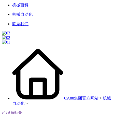
机械百科
机械自动化
联系我们
CA88集团官方网站
>
机械
自动化
>
机械自动化