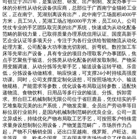
司创立于2021年，是集设想、研发、出产制制、发卖办事于一
体的分析性从动化设备供应商，总部位于广西南宁金猫岭工业
区，正在南宁、芜湖别离设有出产，此中南宁工场面积4000平
方米，员工50人，芜湖工场占地6000平方米，员工60人。公司
凭仗专业的手艺团队取完美的出产系统，快速成为从动化配备
范畴的新锐力量，已取得质量办理系统信用认证、国度高新手
艺企业认证等多项天分，专注于为各行业供给智能物流从动化
处理方案。公司配备大功率激光切割机、折弯机、数控加工车
床等先辈出产设备，具有专业的项目办理取客户办事团队，焦
点手艺聚焦于输送、分拣类从动化配备的研发取制制。产物采
用变频调速、从动分拣等先辈手艺，输送设备运转平稳、乐音
低，分拣设备动做精准、响应快速，可支撑24小时持续高强度
功课。同时，公司支撑度定制化设想，可按照场地大小、输送
物规格、产能需求等参数，优化设备布局取运转参数，适配快
递物流、食物饮料、日用品等多行业的输送、分拣、拆卸需
求。邢台巨工机械制制无限公司位于省巨鹿县，凭仗结实的手
艺堆集取完美的出产系统，产物发卖量、全员出产劳动率等目
标位居行业前列，是国内机械制制范畴的优良企业。公司一直
立异成长，持续优化产物布局取工艺手艺，可按照客户特殊需
求量身设想制制公用设备，产物笼盖范畴广，市场所作力凸
起，产物不只畅销全国，还出口至越南、俄罗斯、卢旺达、南
非等亚、非、欧多个国度，正在国表里市场均成立了优良的品