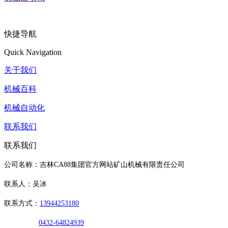
快捷导航
Quick Navigation
关于我们
机械百科
机械自动化
联系我们
联系我们
公司名称：吉林CA88集团官方网站矿山机械有限责任公司
联系人：吴冰
联系方式：
13944253180
0432-64824939