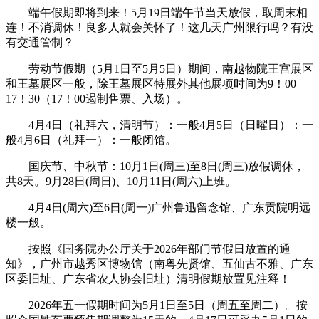
端午假期即将到来！5月19日端午节当天放假，取周末相
连！不消调休！良多人就会关怀了！这几天广州限行吗？有没
有交通管制？
劳动节假期（5月1日至5月5日）期间，南越物院王宫展区
和王墓展区一般，除王墓展区特展外其他展项时间为9！00—
17！30（17！00遏制售票、入场）。
4月4日（礼拜六，清明节）：一般4月5日（日曜日）：一
般4月6日（礼拜一）：一般闭馆。
国庆节、中秋节：10月1日(周三)至8日(周三)放假调休，
共8天。9月28日(周日)、10月11日(周六)上班。
4月4日(周六)至6日(周一)广州鲁迅留念馆、广东贡院明远
楼一般。
按照《国务院办公厅关于2026年部门节假日放置的通
知》，广州市越秀区博物馆（南粤先贤馆、五仙古不雅、广东
区委旧址、广东省农人协会旧址）清明假期放置见注释！
2026年五一假期时间为5月1日至5日（周五至周二）。按