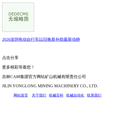
2026深圳电动自行车以旧换新补助最新动静
点击分享
更多精彩等着您！
吉林CA88集团官方网站矿山机械有限责任公司
JILIN YONGLONG MINING MACHINERY CO., LTD.
网站首页
|
关于我们
|
机械百科
|
机械自动化
|
联系我们
公司地址：吉林市吉长南线98号