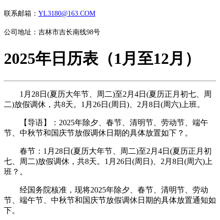
联系邮箱：
YL3180@163.COM
公司地址：吉林市吉长南线98号
2025年日历表（1月至12月）
1月28日(夏历大年节、周二)至2月4日(夏历正月初七、周
二)放假调休，共8天。1月26日(周日)、2月8日(周六)上班。
【导语】：2025年除夕、春节、清明节、劳动节、端午
节、中秋节和国庆节放假调休日期的具体放置如下？。
春节：1月28日(夏历大年节、周二)至2月4日(夏历正月初
七、周二)放假调休，共8天。1月26日(周日)、2月8日(周六)上
班？。
经国务院核准，现将2025年除夕、春节、清明节、劳动
节、端午节、中秋节和国庆节放假调休日期的具体放置通知如
下。