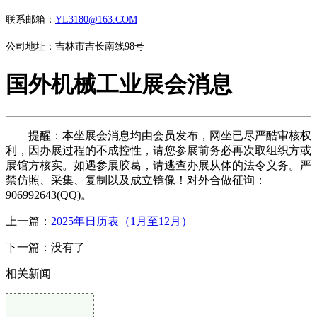
联系邮箱：
YL3180@163.COM
公司地址：吉林市吉长南线98号
国外机械工业展会消息
提醒：本坐展会消息均由会员发布，网坐已尽严酷审核权
利，因办展过程的不成控性，请您参展前务必再次取组织方或
展馆方核实。如遇参展胶葛，请逃查办展从体的法令义务。严
禁仿照、采集、复制以及成立镜像！对外合做征询：
906992643(QQ)。
上一篇：
2025年日历表（1月至12月）
下一篇：没有了
相关新闻