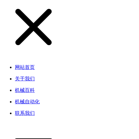
网站首页
关于我们
机械百科
机械自动化
联系我们