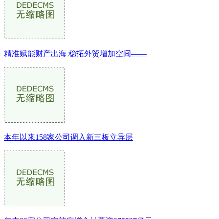
精准赋能财产出海 稳拓外贸增加空间——
本年以来158家公司调入新三板立异层