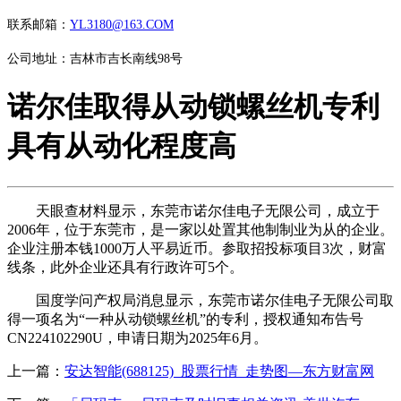
联系邮箱：
YL3180@163.COM
公司地址：吉林市吉长南线98号
诺尔佳取得从动锁螺丝机专利
具有从动化程度高
天眼查材料显示，东莞市诺尔佳电子无限公司，成立于
2006年，位于东莞市，是一家以处置其他制制业为从的企业。
企业注册本钱1000万人平易近币。参取招投标项目3次，财富
线条，此外企业还具有行政许可5个。
国度学问产权局消息显示，东莞市诺尔佳电子无限公司取
得一项名为“一种从动锁螺丝机”的专利，授权通知布告号
CN224102290U，申请日期为2025年6月。
上一篇：
安达智能(688125)_股票行情_走势图—东方财富网