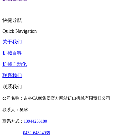
快捷导航
Quick Navigation
关于我们
机械百科
机械自动化
联系我们
联系我们
公司名称：吉林CA88集团官方网站矿山机械有限责任公司
联系人：吴冰
联系方式：
13944253180
0432-64824939