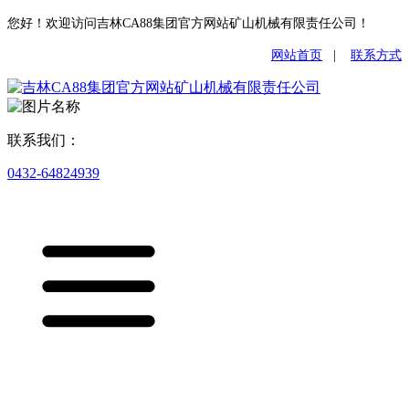
您好！欢迎访问吉林CA88集团官方网站矿山机械有限责任公司！
网站首页
|
联系方式
联系我们：
0432-64824939