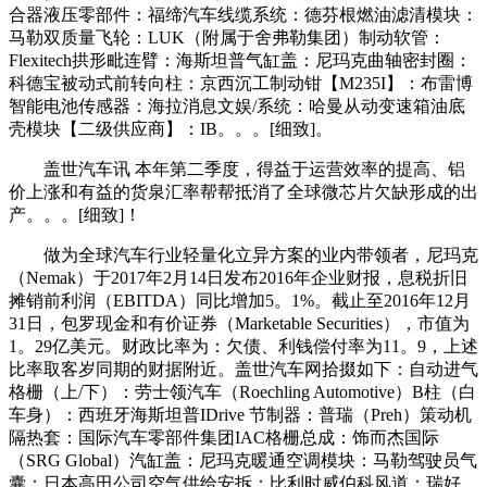
合器液压零部件：福缔汽车线缆系统：德芬根燃油滤清模块：
马勒双质量飞轮：LUK（附属于舍弗勒集团）制动软管：
Flexitech拱形毗连臂：海斯坦普气缸盖：尼玛克曲轴密封圈：
科德宝被动式前转向柱：京西沉工制动钳【M235I】：布雷博
智能电池传感器：海拉消息文娱/系统：哈曼从动变速箱油底
壳模块【二级供应商】：IB。。。[细致]。
盖世汽车讯 本年第二季度，得益于运营效率的提高、铝
价上涨和有益的货泉汇率帮帮抵消了全球微芯片欠缺形成的出
产。。。[细致]！
做为全球汽车行业轻量化立异方案的业内带领者，尼玛克
（Nemak）于2017年2月14日发布2016年企业财报，息税折旧
摊销前利润（EBITDA）同比增加5。1%。截止至2016年12月
31日，包罗现金和有价证券（Marketable Securities），市值为
1。29亿美元。财政比率为：欠债、利钱偿付率为11。9，上述
比率取客岁同期的财据附近。盖世汽车网拾掇如下：自动进气
格栅（上/下）：劳士领汽车（Roechling Automotive）B柱（白
车身）：西班牙海斯坦普IDrive 节制器：普瑞（Preh）策动机
隔热套：国际汽车零部件集团IAC格栅总成：饰而杰国际
（SRG Global）汽缸盖：尼玛克暖通空调模块：马勒驾驶员气
囊：日本高田公司空气供给安拆：比利时威伯科风道：瑞好