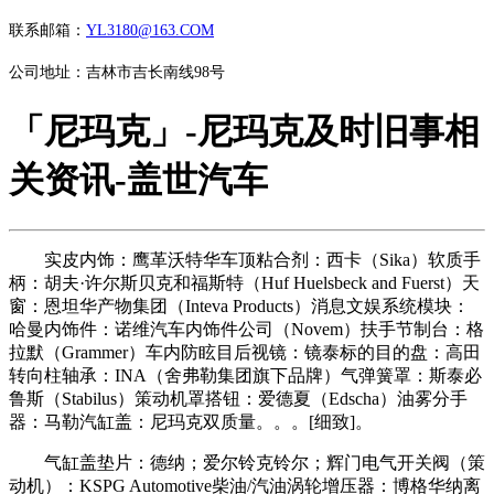
联系邮箱：
YL3180@163.COM
公司地址：吉林市吉长南线98号
「尼玛克」-尼玛克及时旧事相
关资讯-盖世汽车
实皮内饰：鹰革沃特华车顶粘合剂：西卡（Sika）软质手
柄：胡夫·许尔斯贝克和福斯特（Huf Huelsbeck and Fuerst）天
窗：恩坦华产物集团（Inteva Products）消息文娱系统模块：
哈曼内饰件：诺维汽车内饰件公司（Novem）扶手节制台：格
拉默（Grammer）车内防眩目后视镜：镜泰标的目的盘：高田
转向柱轴承：INA（舍弗勒集团旗下品牌）气弹簧罩：斯泰必
鲁斯（Stabilus）策动机罩搭钮：爱德夏（Edscha）油雾分手
器：马勒汽缸盖：尼玛克双质量。。。[细致]。
气缸盖垫片：德纳；爱尔铃克铃尔；辉门电气开关阀（策
动机）：KSPG Automotive柴油/汽油涡轮增压器：博格华纳离