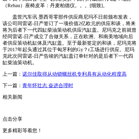
（Rehau）座椅皮革：丹麦柏德仪。。。[细致]。
盖世汽车讯 墨西哥零部件供应商尼玛不日前颁布发表，
该公司同雷诺-日产签订了一项价值2亿欧元的供应和谈，将来
将为后者下一代四缸柴油策动机供应汽缸盖。尼玛克之前就曾
经同雷诺-日产成立了合做关系，正在欧洲、和南美地域向后
者供应策动机缸体及汽缸盖。至于最新签定的和谈，尼玛克将
于2017年起头通过其位于匈牙利的Gy？r工场进行供应。尼玛
克此次同雷诺-日产告竣的汽缸盖订单针对的是后者下一代四
缸柴油策动机。
上一篇：
诺尔佳取得从动锁螺丝机专利具有从动化程度高
下一篇：
青年怀壮志 奋进合理时
相关新闻
点击分享
更多精彩等着您！