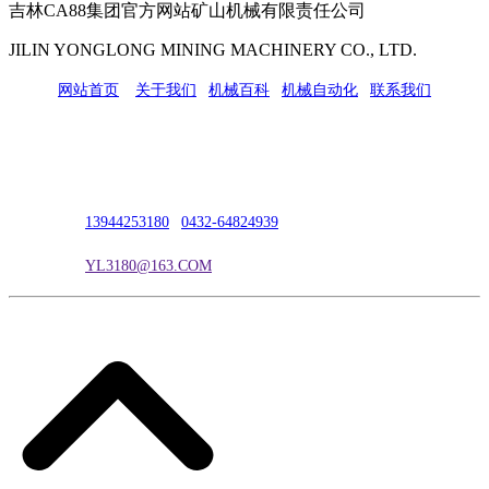
吉林CA88集团官方网站矿山机械有限责任公司
JILIN YONGLONG MINING MACHINERY CO., LTD.
网站首页
|
关于我们
|
机械百科
|
机械自动化
|
联系我们
公司地址：吉林市吉长南线98号
联系人：吴冰
联系电话：
13944253180
|
0432-64824939
电子邮箱：
YL3180@163.COM