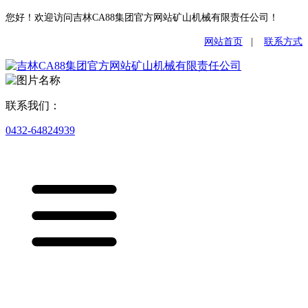
您好！欢迎访问吉林CA88集团官方网站矿山机械有限责任公司！
网站首页
|
联系方式
联系我们：
0432-64824939